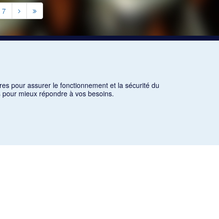
7
res pour assurer le fonctionnement et la sécurité du
ns pour mieux répondre à vos besoins.
es critères d'utilisation équitable aux fins de recherche ainsi
icles des revues suivantes ont été téléchargés (sauf quelques