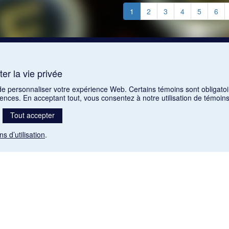
1
2
3
4
5
6
er la vie privée
 de personnaliser votre expérience Web. Certains témoins sont obligatoi
rences. En acceptant tout, vous consentez à notre utilisation de témoi
Tout accepter
ns d’utilisation
.
Mention légale
nt libres de droits. Leur diffusion dans la banque de données est non commerciale et respecte l
 (1985), ch. C-42:
http://laws-lois.justice.gc.ca/fra/lois/C-42/page-9.html#h-26
). Les PDF des art