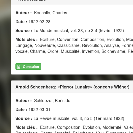
Auteur :
Koechlin, Charles
Date :
1922-02-28
Source :
Le Monde musical, vol. 33, no 3-4 (février 1922)
Mots clés :
Écriture, Convention, Composition, Évolution, Mode
Langage, Nouveauté, Classicisme, Révolution, Analyse, Forme, 
vocale, Charme, Ordre, Musicalité, Invention, Bolchevisme, Rè
Consulter
Arnold Schoenberg: «Pierrot Lunaire» (concerts Wiéner)
Auteur :
Schloezer, Boris de
Date :
1922-03-01
Source :
La Revue musicale, vol. 3, no 5 (1er mars 1922)
Mots clés :
Écriture, Composition, Évolution, Modernité, Va
Psychologie, Chant, Atonalité, Polyphonie, Voix, Expression, I