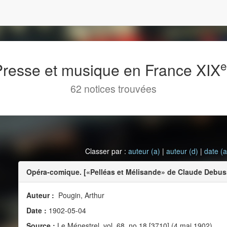
 Presse et musique en France XIX
62 notices trouvées
Classer par :
auteur (a)
|
auteur (d)
|
date (a
Opéra-comique. [«Pelléas et Mélisande» de Claude Debus
Auteur :
Pougin, Arthur
Date :
1902-05-04
Source :
Le Ménestrel, vol. 68, no 18 [3710] (4 mai 1902)