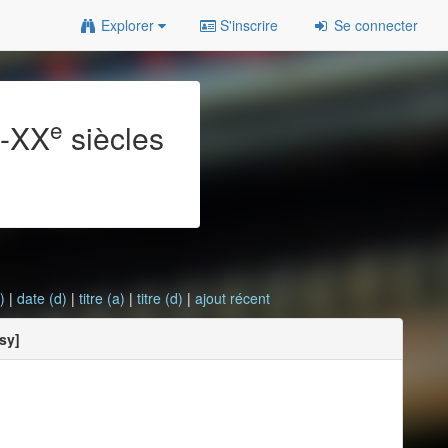
Explorer
S'inscrire
Se connecter
e
e
-XX
siècles
)
|
date (d)
|
titre (a)
|
titre (d)
|
ajout récent
sy]