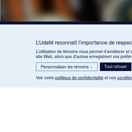
L’UdeM reconnaît l’importance de respect
L’utilisation de témoins nous permet d’améliorer et
site Web, alors que d’autres enregistrent vos préfé
Tout refuser
Personnaliser les témoins
>
Voir notre
politique de confidentialité
et nos
conditio
Les articles de presse reproduits dans la banque de données so
qu'établie par la Loi sur le droit d'auteur du Canada (L.R.C.