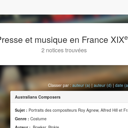
 Presse et musique en France XIX
2 notices trouvées
Classer par :
auteur (a)
|
auteur (d)
|
date (a
Australians Composers
Sujet :
Portraits des compositeurs Roy Agnew, Alfred Hill et F
Genre :
Costume
Auteur :
Bowker, Binkie