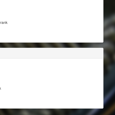
Frank
k