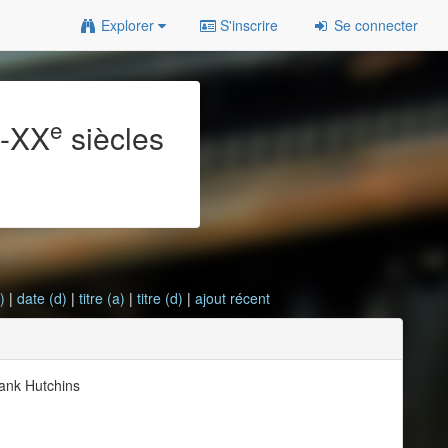
Explorer
S'inscrire
Se connecter
e
e
-XX
siècles
)
|
date (d)
|
titre (a)
|
titre (d)
|
ajout récent
rank Hutchins