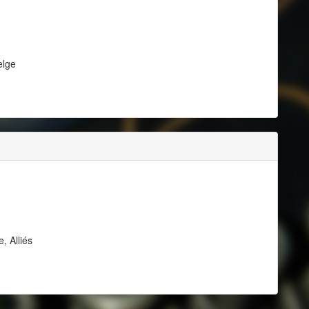
elge
, Alliés