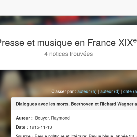
 Presse et musique en France XIX
4 notices trouvées
Classer par :
auteur (a)
|
auteur (d)
|
date (a
Dialogues avec les morts. Beethoven et Richard Wagner a
Auteur :
Bouyer, Raymond
Date :
1915-11-13
Source :
Revue politique et littéraire: Revue bleue, année 53,