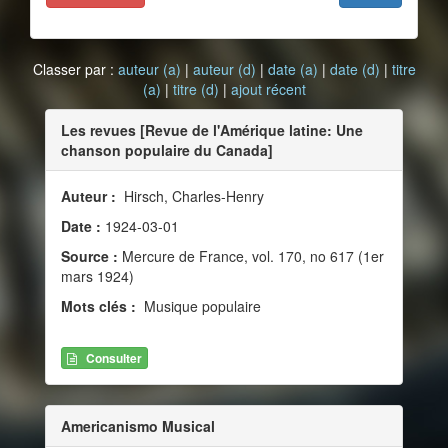
Classer par :
auteur (a)
|
auteur (d)
|
date (a)
|
date (d)
|
titre
(a)
|
titre (d)
|
ajout récent
Les revues [Revue de l'Amérique latine: Une
chanson populaire du Canada]
Auteur :
Hirsch, Charles-Henry
Date :
1924-03-01
Source :
Mercure de France, vol. 170, no 617 (1er
mars 1924)
Mots clés :
Musique populaire
Consulter
Americanismo Musical