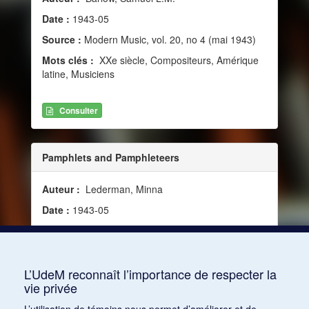
Date :
1943-05
Source :
Modern Music, vol. 20, no 4 (mai 1943)
Mots clés :
XXe siècle, Compositeurs, Amérique
latine, Musiciens
Consulter
Pamphlets and Pamphleteers
Auteur :
Lederman, Minna
Date :
1943-05
Source :
Modern Music, vol. 20, no 4 (mai 1943)
Mots clés :
Russie, Shostakovitch, Dmitri,
Amérique latine
L’UdeM reconnaît l’importance de respecter la
vie privée
Consulter
L’utilisation de témoins nous permet d’améliorer et de