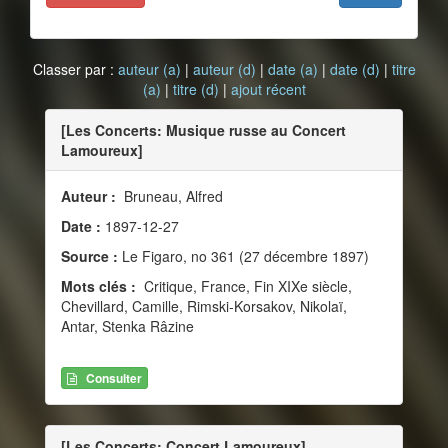
Classer par :
auteur (a)
|
auteur (d)
|
date (a)
|
date (d)
|
titre
(a)
|
titre (d)
|
ajout récent
[Les Concerts: Musique russe au Concert
Lamoureux]
Auteur :
Bruneau, Alfred
Date :
1897-12-27
Source :
Le Figaro, no 361 (27 décembre 1897)
Mots clés :
Critique, France, Fin XIXe siècle,
Chevillard, Camille, Rimski-Korsakov, Nikolaï,
Antar, Stenka Râzine
Consulter
[Les Concerts: Concert Lamoureux]