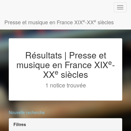
e
e
Presse et musique en France XIX
-XX
siècles
Résultats | Presse et
e
musique en France XIX
-
e
XX
siècles
1 notice trouvée
Nouvelle recherche
Filtres