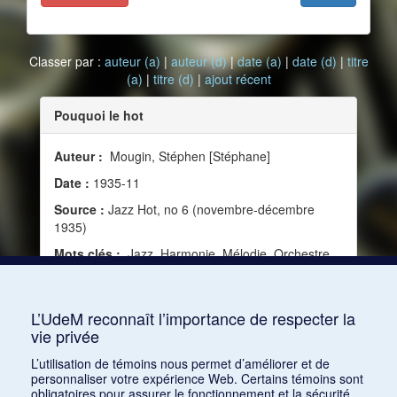
Classer par :
auteur (a)
|
auteur (d)
|
date (a)
|
date (d)
|
titre
(a)
|
titre (d)
|
ajout récent
Pouquoi le hot
Auteur :
Mougin, Stéphen [Stéphane]
Date :
1935-11
Source :
Jazz Hot, no 6 (novembre-décembre
1935)
Mots clés :
Jazz, Harmonie, Mélodie, Orchestre,
Instruments, Arrangement, Race, Jazz hot,
Définition de jazz, Langage et technique jazz, Art
primitif
L’UdeM reconnaît l’importance de respecter la
vie privée
Consulter
L’utilisation de témoins nous permet d’améliorer et de
personnaliser votre expérience Web. Certains témoins sont
obligatoires pour assurer le fonctionnement et la sécurité