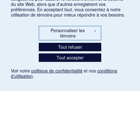
du site Web, alors que d’autres enregistrent vos
préférences. En acceptant tout, vous consentez à notre
utilisation de témoins pour mieux répondre à vos besoins.
Personnaliser les
>
témoins
Tout refuser
Tout accepter
Voir notre
politique de confidentialité
et nos
conditions
d’utilisation
.
Mention légale
Les articles de presse reproduits dans la banque de données sont libres de droits. Leur
diffusion dans la banque de données est non commerciale et respecte les critères
d'utilisation équitable aux fins de recherche ainsi qu'établie par la Loi sur le droit d'auteur