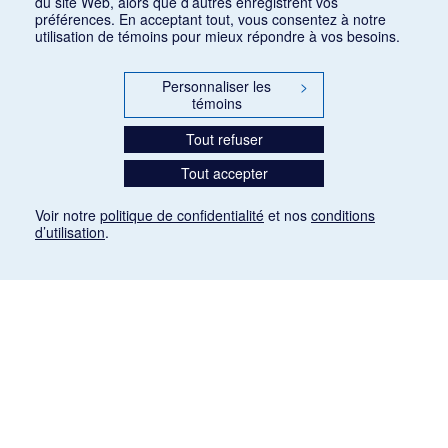
du site Web, alors que d’autres enregistrent vos
préférences. En acceptant tout, vous consentez à notre
utilisation de témoins pour mieux répondre à vos besoins.
Personnaliser les
>
témoins
Tout refuser
Tout accepter
Voir notre
politique de confidentialité
et nos
conditions
d’utilisation
.
Mention légale
Les articles de presse reproduits dans la banque de données sont libres de droits. Leur
diffusion dans la banque de données est non commerciale et respecte les critères
d'utilisation équitable aux fins de recherche ainsi qu'établie par la Loi sur le droit d'auteur