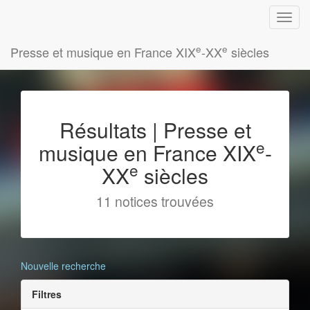
e
e
Presse et musique en France XIX
-XX
siècles
Résultats | Presse et
e
musique en France XIX
-
e
XX
siècles
11 notices trouvées
Nouvelle recherche
Filtres