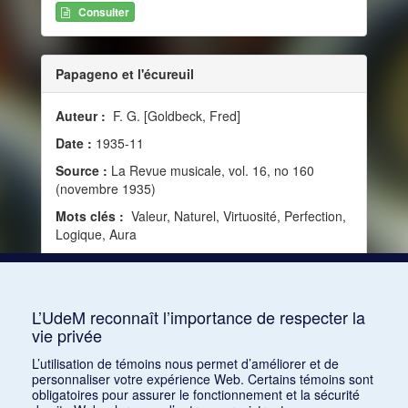
Consulter
Papageno et l'écureuil
Auteur :
F. G. [Goldbeck, Fred]­
Date :
1935-11
Source :
La Revue musicale, vol. 16, no 160
(novembre 1935)
Mots clés :
Valeur, Naturel, Virtuosité, Perfection,
Logique, Aura
Consulter
L’UdeM reconnaît l’importance de respecter la
vie privée
1
2
L’utilisation de témoins nous permet d’améliorer et de
personnaliser votre expérience Web. Certains témoins sont
obligatoires pour assurer le fonctionnement et la sécurité