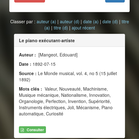
Classer par :
auteur (a)
|
auteur (d)
|
date (a)
|
date (d)
|
titre
(a)
|
titre (d)
|
ajout récent
Le piano exécutant-artiste
Auteur :
[Mangeot, Edouard]
Date :
1892-07-15
Source :
Le Monde musical, vol. 4, no 5 (15 juillet
1892)
Mots clés :
Valeur, Nouveauté, Machinisme,
Musique mécanique, Nationalisme, Innovation,
Organologie, Perfection, Invention, Supériorité,
Instruments électriques, Joli, Mécanisme, Piano
automatique, Curiosité
Consulter