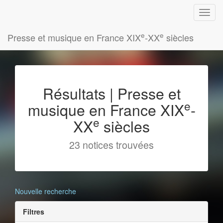
e
e
Presse et musique en France XIX
-XX
siècles
Résultats | Presse et
e
musique en France XIX
-
e
XX
siècles
23 notices trouvées
Nouvelle recherche
Filtres