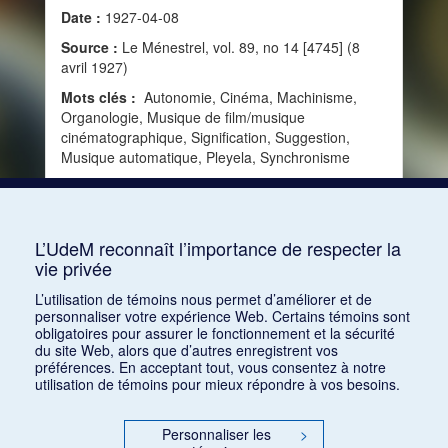
Date :
1927-04-08
Source :
Le Ménestrel, vol. 89, no 14 [4745] (8
avril 1927)
Mots clés :
Autonomie, Cinéma, Machinisme,
Organologie, Musique de film/musique
cinématographique, Signification, Suggestion,
Musique automatique, Pleyela, Synchronisme
Consulter
L’UdeM reconnaît l’importance de respecter la
vie privée
1
2
3
L’utilisation de témoins nous permet d’améliorer et de
personnaliser votre expérience Web. Certains témoins sont
obligatoires pour assurer le fonctionnement et la sécurité
du site Web, alors que d’autres enregistrent vos
préférences. En acceptant tout, vous consentez à notre
utilisation de témoins pour mieux répondre à vos besoins.
Personnaliser les
>