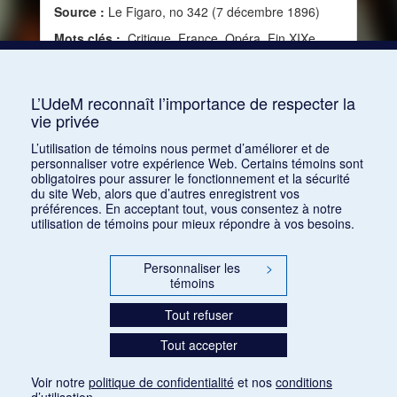
Source :
Le Figaro, no 342 (7 décembre 1896)
Mots clés :
Critique, France, Opéra, Fin XIXe
siècle, Alceste de Christoph Willibald Gluck,
Idoménée de Mozart, Prélude de Listz, La Valkyrie
de Wagner, La Damnation de Faust de Berlioz
L’UdeM reconnaît l’importance de respecter la
vie privée
Consulter
L’utilisation de témoins nous permet d’améliorer et de
personnaliser votre expérience Web. Certains témoins sont
obligatoires pour assurer le fonctionnement et la sécurité
du site Web, alors que d’autres enregistrent vos
préférences. En acceptant tout, vous consentez à notre
utilisation de témoins pour mieux répondre à vos besoins.
Personnaliser les
>
témoins
Tout refuser
Tout accepter
Voir notre
politique de confidentialité
et nos
conditions