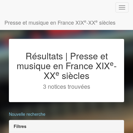
e
e
Presse et musique en France XIX
-XX
siècles
Résultats | Presse et
e
musique en France XIX
-
e
XX
siècles
3 notices trouvées
Nouvelle recherche
Filtres