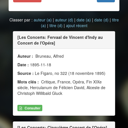
Classer par :
auteur (a)
|
auteur (d)
|
date (a)
|
date (d)
|
titre
(a)
|
titre (d)
|
ajout récent
[Les Concerts: Fervaal de Vincent d'Indy au
Concert de l'Opéra]
Auteur :
Bruneau, Alfred
Date :
1895-11-18
Source :
Le Figaro, no 322 (18 novembre 1895)
Mots clés :
Critique, France, Opéra, Fin XIXe
siècle, Herculanum de Félicien David, Alceste de
Christoph Willibald Gluck
Consulter
[Les Concerts: Cinquième Concert de l'Opéra]