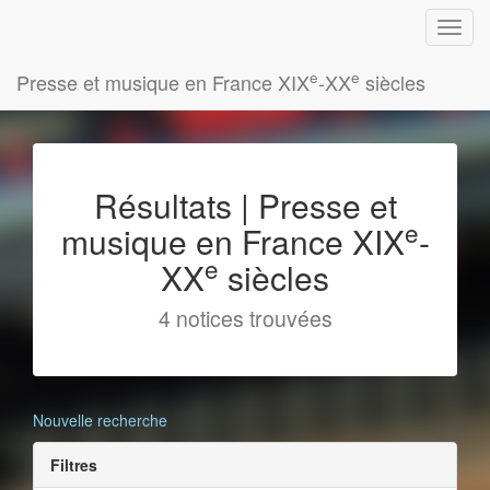
e
e
Presse et musique en France XIX
-XX
siècles
Résultats | Presse et
e
musique en France XIX
-
e
XX
siècles
4 notices trouvées
Nouvelle recherche
Filtres