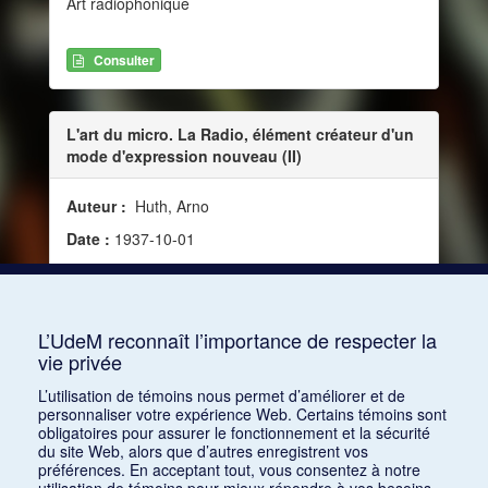
Art radiophonique
Consulter
L'art du micro. La Radio, élément créateur d'un
mode d'expression nouveau (II)
Auteur :
Huth, Arno
Date :
1937-10-01
Source :
Le Ménestrel, vol. 99, nos 40-41 [5292-
5293] (1er et 8 octobre 1937)
Mots clés :
Radiophonie, Art radiophonique
L’UdeM reconnaît l’importance de respecter la
vie privée
Consulter
L’utilisation de témoins nous permet d’améliorer et de
personnaliser votre expérience Web. Certains témoins sont
obligatoires pour assurer le fonctionnement et la sécurité
du site Web, alors que d’autres enregistrent vos
préférences. En acceptant tout, vous consentez à notre
utilisation de témoins pour mieux répondre à vos besoins.