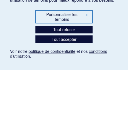
Personnaliser les
>
témoins
Tout refuser
Tout accepter
Voir notre
politique de confidentialité
et nos
conditions
d’utilisation
.
Mention légale
Les articles de presse reproduits dans la banque de données sont libres de droits. Leur
diffusion dans la banque de données est non commerciale et respecte les critères
d'utilisation équitable aux fins de recherche ainsi qu'établie par la Loi sur le droit d'auteur
du Canada (L.R.C. (1985), ch. C-42:
http://laws-lois.justice.gc.ca/fra/lois/C-42/page-
9.html#h-26
). Les PDF des articles des revues suivantes ont été téléchargés (sauf
quelques exceptions) de Gallica: Le Ménestrel, La Musique pendant la guerre, La Tribune