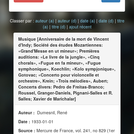
Classer par :
auteur (a)
|
auteur (d)
|
date (a)
|
date (d)
|
titre
(a)
|
titre (d)
|
ajout récent
Musique [Anniversaire de la mort de Vincent
d'Indy; Société des études Mozartiennes:
«Grand'Messe en ut mineur»; Premières
auditions: «Le livre de la jungle», «Cinq
chorals», «Fugue en fa mineur», «Fugue
symphonique», Koechlin; «Kolo sympjonique»,
Gotovac; «Concerto pour violoncelle et
orchestre», Krein; «Trois mélodies», Aubert;
Concerts divers: Pedro de Freitas-Branco;
Roussel, Granger-Daniels, Pignani-Salles et R.
Salles; Xavier de Marichalar]
Auteur :
Dumesnil, René
Date :
1933-01-01
Source :
Mercure de France, vol. 241, no 829 (1er