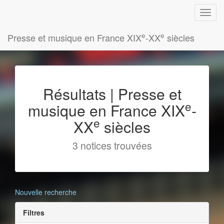
e
e
Presse et musique en France XIX
-XX
siècles
Résultats | Presse et
e
musique en France XIX
-
e
XX
siècles
3 notices trouvées
Nouvelle recherche
Filtres