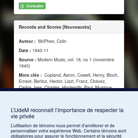
Consulter
Records and Scores [Nouveautés]
Auteur :
McPhee, Colin
Date :
1940-11
Source :
Modern Music, vol. 18, no 1 (novembre
1940)
Mots clés :
Copland, Aaron, Cowell, Henry, Bloch,
Ernest, Berlioz, Hector, Liszt, Franz, Chavez,
Carlos, Ives, Charles, Hindemith, Paul, Musique
balinaise, Schuman, William, Britten, Benjamin,
Cazden, Norman, Bartók, Béla, Kerr, Harrison,
Bach, Jean-Sébastien, Auber, Daniel, Delibes, Léo
L’UdeM reconnaît l’importance de respecter la
vie privée
Consulter
L’utilisation de témoins nous permet d’améliorer et de
personnaliser votre expérience Web. Certains témoins sont
obligatoires pour assurer le fonctionnement et la sécurité