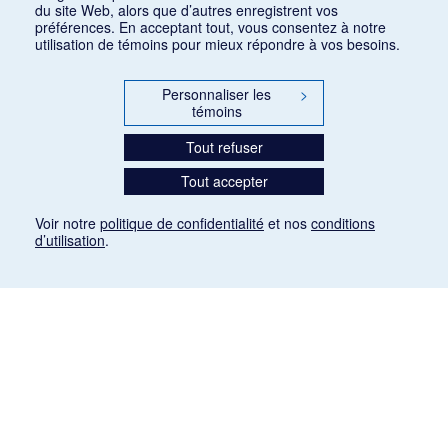
du site Web, alors que d’autres enregistrent vos
préférences. En acceptant tout, vous consentez à notre
utilisation de témoins pour mieux répondre à vos besoins.
Personnaliser les
>
témoins
Tout refuser
Tout accepter
Voir notre
politique de confidentialité
et nos
conditions
d’utilisation
.
Mention légale
Les articles de presse reproduits dans la banque de données sont libres de droits. Leur
diffusion dans la banque de données est non commerciale et respecte les critères
d'utilisation équitable aux fins de recherche ainsi qu'établie par la Loi sur le droit d'auteur