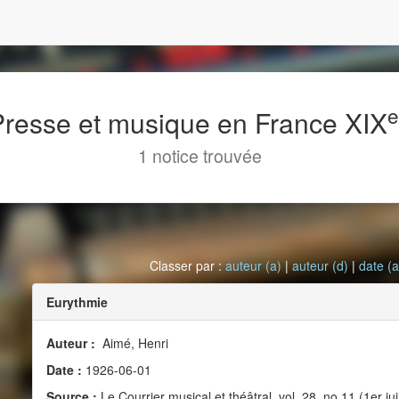
 Presse et musique en France XIX
1 notice trouvée
Classer par :
auteur (a)
|
auteur (d)
|
date (a
Eurythmie
Auteur :
Aimé, Henri
Date :
1926-06-01
Source :
Le Courrier musical et théâtral, vol. 28, no 11 (1er ju