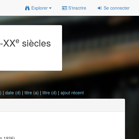
Explorer
S'inscrire
Se connecter
e
e
-XX
siècles
)
|
date (d)
|
titre (a)
|
titre (d)
|
ajout récent
in 1926)