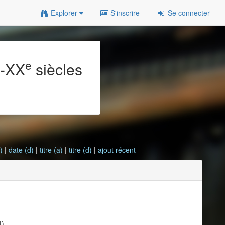
Explorer
S'inscrire
Se connecter
e
e
-XX
siècles
)
|
date (d)
|
titre (a)
|
titre (d)
|
ajout récent
4)