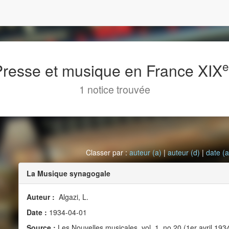
 Presse et musique en France XIX
1 notice trouvée
Classer par :
auteur (a)
|
auteur (d)
|
date (a
La Musique synagogale
Auteur :
Algazi, L.
Date :
1934-04-01
Source :
Les Nouvelles musicales, vol. 1, no 20 (1er avril 193