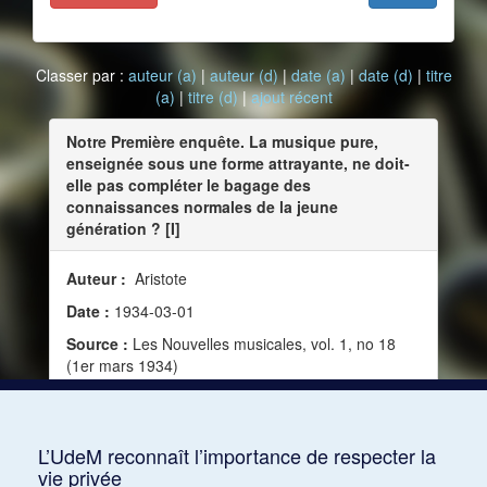
Classer par :
auteur (a)
|
auteur (d)
|
date (a)
|
date (d)
|
titre
(a)
|
titre (d)
|
ajout récent
Notre Première enquête. La musique pure,
enseignée sous une forme attrayante, ne doit-
elle pas compléter le bagage des
connaissances normales de la jeune
génération ? [I]
Auteur :
Aristote
Date :
1934-03-01
Source :
Les Nouvelles musicales, vol. 1, no 18
(1er mars 1934)
Mots clés :
Modernité, Goût, Sensibilité,
Éducation, Plaisir, Opinion, Âme, Éthique, Morale,
Jeunes
L’UdeM reconnaît l’importance de respecter la
vie privée