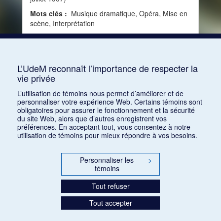
Mots clés :
Musique dramatique, Opéra, Mise en
scène, Interprétation
Consulter
L’UdeM reconnaît l’importance de respecter la
vie privée
1
2
3
4
5
…
1168
L’utilisation de témoins nous permet d’améliorer et de
personnaliser votre expérience Web. Certains témoins sont
obligatoires pour assurer le fonctionnement et la sécurité
du site Web, alors que d’autres enregistrent vos
préférences. En acceptant tout, vous consentez à notre
utilisation de témoins pour mieux répondre à vos besoins.
Personnaliser les
>
témoins
Tout refuser
Tout accepter