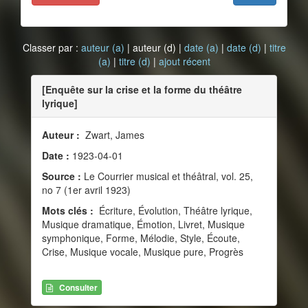
Classer par :
auteur (a)
| auteur (d) |
date (a)
|
date (d)
|
titre
(a)
|
titre (d)
|
ajout récent
[Enquête sur la crise et la forme du théâtre
lyrique]
Auteur :
Zwart, James
Date :
1923-04-01
Source :
Le Courrier musical et théâtral, vol. 25,
no 7 (1er avril 1923)
Mots clés :
Écriture, Évolution, Théâtre lyrique,
Musique dramatique, Émotion, Livret, Musique
symphonique, Forme, Mélodie, Style, Écoute,
Crise, Musique vocale, Musique pure, Progrès
Consulter