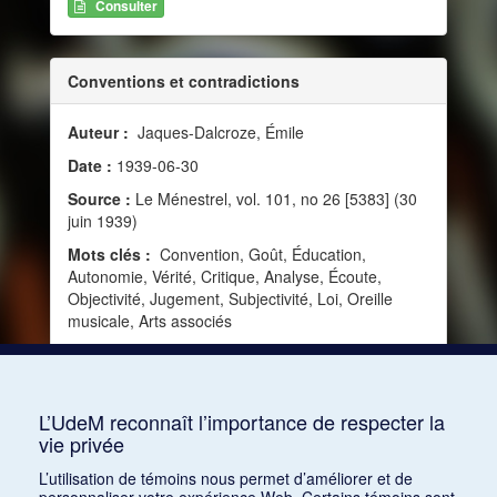
Consulter
Conventions et contradictions
Auteur :
Jaques-Dalcroze, Émile
Date :
1939-06-30
Source :
Le Ménestrel, vol. 101, no 26 [5383] (30
juin 1939)
Mots clés :
Convention, Goût, Éducation,
Autonomie, Vérité, Critique, Analyse, Écoute,
Objectivité, Jugement, Subjectivité, Loi, Oreille
musicale, Arts associés
Consulter
L’UdeM reconnaît l’importance de respecter la
vie privée
1
2
3
L’utilisation de témoins nous permet d’améliorer et de
personnaliser votre expérience Web. Certains témoins sont