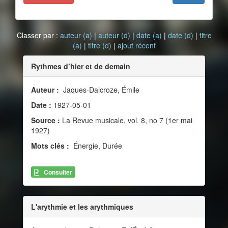
Classer par :
auteur (a)
|
auteur (d)
|
date (a)
|
date (d)
|
titre
(a)
|
titre (d)
|
ajout récent
Rythmes d’hier et de demain
Auteur :
Jaques-Dalcroze, Émile
Date :
1927-05-01
Source :
La Revue musicale, vol. 8, no 7 (1er mai
1927)
Mots clés :
Énergie, Durée
Consulter
L'arythmie et les arythmiques