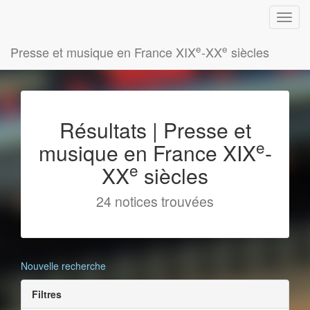
e
e
Presse et musique en France XIX
-XX
siècles
Résultats | Presse et
e
musique en France XIX
-
e
XX
siècles
24 notices trouvées
Nouvelle recherche
Filtres