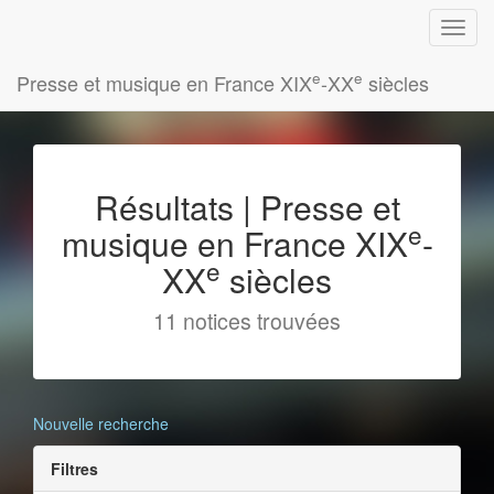
e
e
Presse et musique en France XIX
-XX
siècles
Résultats | Presse et
e
musique en France XIX
-
e
XX
siècles
11 notices trouvées
Nouvelle recherche
Filtres