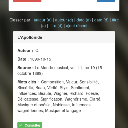
Classer par :
auteur (a)
|
auteur (d)
|
date (a)
|
date (d)
|
titre
(a)
|
titre (d)
|
ajout récent
L'Apollonide
Auteur :
C.
Date :
1899-10-15
Source :
Le Monde musical, vol. 11, no 19 (15
octobre 1899)
Mots clés :
Composition, Valeur, Sensibilité,
Sincérité, Beau, Vérité, Style, Sentiment,
Influences, Beauté, Wagner, Richard, Poésie,
Délicatesse, Signification, Wagnérisme, Clarté,
Musique et poésie, Noblesse, Influences
wagnériennes, Musique et langage
Consulter