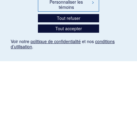
Personnaliser les
>
témoins
Tout refuser
Tout accepter
Voir notre
politique de confidentialité
et nos
conditions
d’utilisation
.
Mention légale
Les articles de presse reproduits dans la banque de données sont libres de droits. Leur
diffusion dans la banque de données est non commerciale et respecte les critères
d'utilisation équitable aux fins de recherche ainsi qu'établie par la Loi sur le droit d'auteur
du Canada (L.R.C. (1985), ch. C-42:
http://laws-lois.justice.gc.ca/fra/lois/C-42/page-
9.html#h-26
). Les PDF des articles des revues suivantes ont été téléchargés (sauf
quelques exceptions) de Gallica: Le Ménestrel, La Musique pendant la guerre, La Tribune
de Saint-Gervais, Le Mercure de France, La Revue politique et littéraire «Revue bleue».
Paramètres des témoins