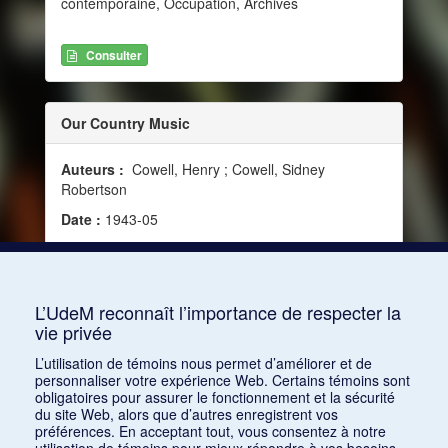
contemporaine, Occupation, Archives
Consulter
Our Country Music
Auteurs :
Cowell, Henry ; Cowell, Sidney
Robertson
Date :
1943-05
Source :
Modern Music, vol. 20, no 4 (mai 1943)
Mots clés :
États-Unis, Musique traditionnelle,
Archives, Enregistrements, Héritage national
L’UdeM reconnaît l’importance de respecter la
vie privée
Consulter
L’utilisation de témoins nous permet d’améliorer et de
personnaliser votre expérience Web. Certains témoins sont
obligatoires pour assurer le fonctionnement et la sécurité
du site Web, alors que d’autres enregistrent vos
préférences. En acceptant tout, vous consentez à notre
utilisation de témoins pour mieux répondre à vos besoins.