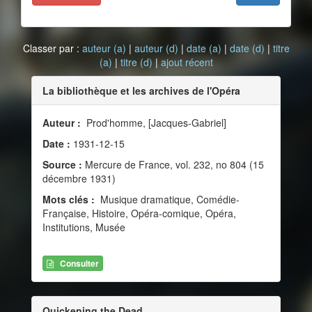
Classer par :
auteur (a)
|
auteur (d)
|
date (a)
|
date (d)
|
titre
(a)
|
titre (d)
|
ajout récent
La bibliothèque et les archives de l'Opéra
Auteur :
Prod'homme, [Jacques-Gabriel]
Date :
1931-12-15
Source :
Mercure de France, vol. 232, no 804 (15
décembre 1931)
Mots clés :
Musique dramatique, Comédie-
Française, Histoire, Opéra-comique, Opéra,
Institutions, Musée
Consulter
Quickening the Dead