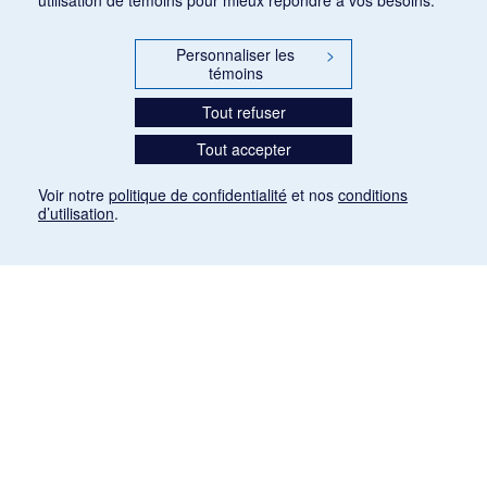
Personnaliser les
>
témoins
Tout refuser
Tout accepter
Voir notre
politique de confidentialité
et nos
conditions
d’utilisation
.
Mention légale
Les articles de presse reproduits dans la banque de données sont libres de droits. Leur
diffusion dans la banque de données est non commerciale et respecte les critères
d'utilisation équitable aux fins de recherche ainsi qu'établie par la Loi sur le droit d'auteur
du Canada (L.R.C. (1985), ch. C-42:
http://laws-lois.justice.gc.ca/fra/lois/C-42/page-
9.html#h-26
). Les PDF des articles des revues suivantes ont été téléchargés (sauf
quelques exceptions) de Gallica: Le Ménestrel, La Musique pendant la guerre, La Tribune