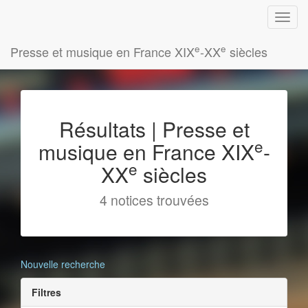
e
e
Presse et musique en France XIX
-XX
siècles
Résultats | Presse et
e
musique en France XIX
-
e
XX
siècles
4 notices trouvées
Nouvelle recherche
Filtres