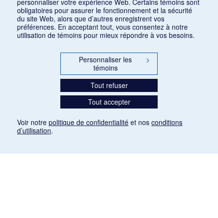
personnaliser votre expérience Web. Certains témoins sont
obligatoires pour assurer le fonctionnement et la sécurité
du site Web, alors que d’autres enregistrent vos
préférences. En acceptant tout, vous consentez à notre
utilisation de témoins pour mieux répondre à vos besoins.
Personnaliser les
>
témoins
Tout refuser
Tout accepter
Voir notre
politique de confidentialité
et nos
conditions
d’utilisation
.
Mention légale
Les articles de presse reproduits dans la banque de données sont libres de droits. Leur