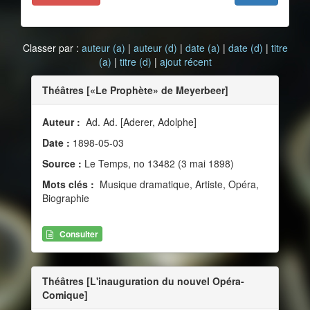
Classer par :
auteur (a)
|
auteur (d)
|
date (a)
|
date (d)
|
titre
(a)
|
titre (d)
|
ajout récent
Théâtres [«Le Prophète» de Meyerbeer]
Auteur :
Ad. Ad. [Aderer, Adolphe]
Date :
1898-05-03
Source :
Le Temps, no 13482 (3 mai 1898)
Mots clés :
Musique dramatique, Artiste, Opéra,
Biographie
Consulter
Théâtres [L'inauguration du nouvel Opéra-
Comique]