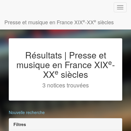
e
e
Presse et musique en France XIX
-XX
siècles
Résultats | Presse et
e
musique en France XIX
-
e
XX
siècles
3 notices trouvées
Nouvelle recherche
Filtres