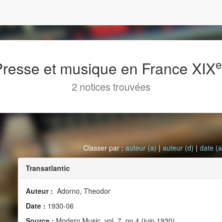
 Presse et musique en France XIX
2 notices trouvées
Classer par :
auteur (a)
|
auteur (d)
|
date (a
Transatlantic
Auteur :
Adorno, Theodor
Date :
1930-06
Source :
Modern Music, vol. 7, no 4 (juin 1930)