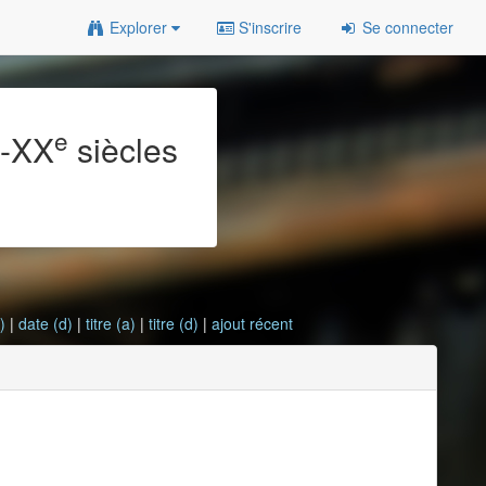
Explorer
S'inscrire
Se connecter
e
e
-XX
siècles
)
|
date (d)
|
titre (a)
|
titre (d)
|
ajout récent