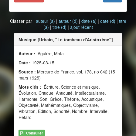
Classer par :
auteur (a)
|
auteur (d)
|
date (a)
|
date (d)
|
titre
(a)
|
titre (d)
|
ajout récent
Musique [Urbain, "Le tombeau d'Aristoxène"]
Auteur :
Aguirre, Mata
Date :
1925-03-15
Source :
Mercure de France, vol. 178, no 642 (15
mars 1925)
Mots clés :
Écriture, Science et musique,
Évolution, Critique, Antiquité, Intellectualisme,
Harmonie, Son, Grèce, Théorie, Acoustique,
Objectivité, Mathématiques, Objectivisme,
Vibration, Édition, Sonorité, Nombre, Intervalle,
Retard
Consulter