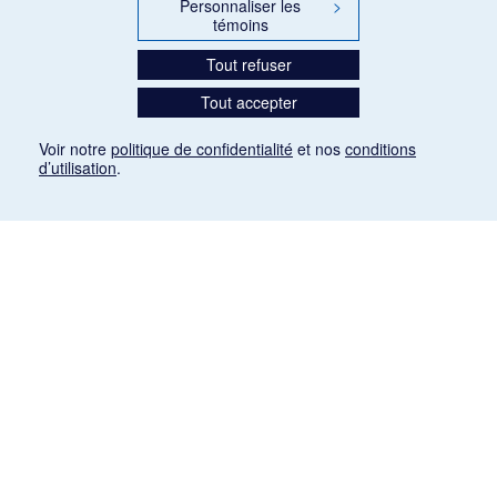
Personnaliser les
>
témoins
Tout refuser
Tout accepter
Voir notre
politique de confidentialité
et nos
conditions
d’utilisation
.
Mention légale
Les articles de presse reproduits dans la banque de données sont libres de droits. Leur
diffusion dans la banque de données est non commerciale et respecte les critères
d'utilisation équitable aux fins de recherche ainsi qu'établie par la Loi sur le droit d'auteur
du Canada (L.R.C. (1985), ch. C-42:
http://laws-lois.justice.gc.ca/fra/lois/C-42/page-
9.html#h-26
). Les PDF des articles des revues suivantes ont été téléchargés (sauf
quelques exceptions) de Gallica: Le Ménestrel, La Musique pendant la guerre, La Tribune
de Saint-Gervais, Le Mercure de France, La Revue politique et littéraire «Revue bleue».
Paramètres des témoins