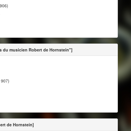
1906)
e
 du musicien Robert de Hornstein"]
1907)
rt de Hornstein]