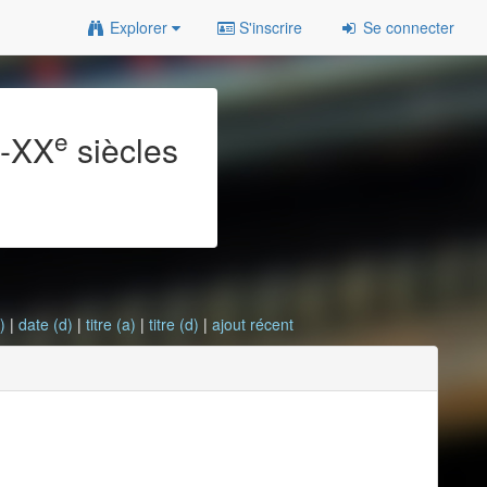
Explorer
S'inscrire
Se connecter
e
e
-XX
siècles
)
|
date (d)
|
titre (a)
|
titre (d)
|
ajout récent