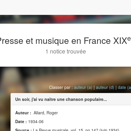
 Presse et musique en France XIX
1 notice trouvée
Classer par :
auteur (a)
|
auteur (d)
|
date (a
Un soir, j'ai vu naître une chanson populaire...
Auteur :
Allard, Roger
Date :
1934-06
Source :
La Revue musicale, vol. 15, no 147 (juin 1934)