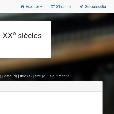
Explorer
S'inscrire
Se connecter
e
e
-XX
siècles
)
|
date (d)
|
titre (a)
|
titre (d)
|
ajout récent