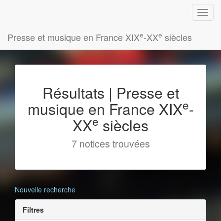
e
e
Presse et musique en France XIX
-XX
siècles
Résultats | Presse et
e
musique en France XIX
-
e
XX
siècles
7 notices trouvées
Nouvelle recherche
Filtres