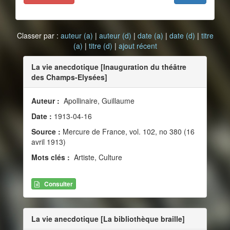
Classer par :
auteur (a)
|
auteur (d)
|
date (a)
|
date (d)
|
titre
(a)
|
titre (d)
|
ajout récent
La vie anecdotique [Inauguration du théâtre
des Champs-Elysées]
Auteur :
Apollinaire, Guillaume
Date :
1913-04-16
Source :
Mercure de France, vol. 102, no 380 (16
avril 1913)
Mots clés :
Artiste, Culture
Consulter
La vie anecdotique [La bibliothèque braille]