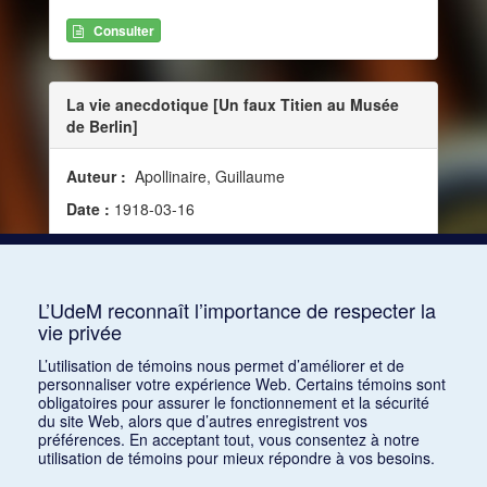
Consulter
La vie anecdotique [Un faux Titien au Musée
de Berlin]
Auteur :
Apollinaire, Guillaume
Date :
1918-03-16
Source :
Mercure de France, vol. 126, no 474 (16
mars 1918)
Mots clés :
Musique et peinture
L’UdeM reconnaît l’importance de respecter la
vie privée
Consulter
L’utilisation de témoins nous permet d’améliorer et de
personnaliser votre expérience Web. Certains témoins sont
obligatoires pour assurer le fonctionnement et la sécurité
du site Web, alors que d’autres enregistrent vos
préférences. En acceptant tout, vous consentez à notre
utilisation de témoins pour mieux répondre à vos besoins.