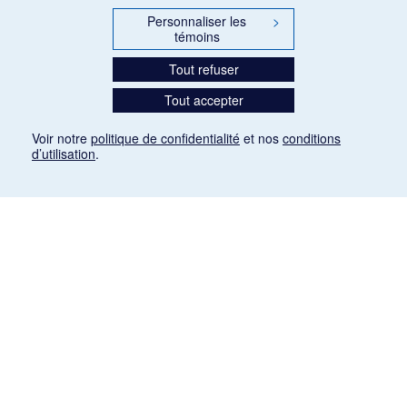
Personnaliser les
>
témoins
Tout refuser
Tout accepter
Voir notre
politique de confidentialité
et nos
conditions
d’utilisation
.
Mention légale
Les articles de presse reproduits dans la banque de données sont libres de droits. Leur
diffusion dans la banque de données est non commerciale et respecte les critères
d'utilisation équitable aux fins de recherche ainsi qu'établie par la Loi sur le droit d'auteur
du Canada (L.R.C. (1985), ch. C-42:
http://laws-lois.justice.gc.ca/fra/lois/C-42/page-
9.html#h-26
). Les PDF des articles des revues suivantes ont été téléchargés (sauf
quelques exceptions) de Gallica: Le Ménestrel, La Musique pendant la guerre, La Tribune
de Saint-Gervais, Le Mercure de France, La Revue politique et littéraire «Revue bleue».