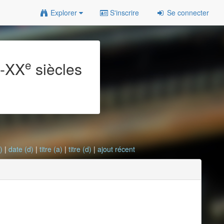
Explorer
S'inscrire
Se connecter
e
e
-XX
siècles
)
|
date (d)
|
titre (a)
|
titre (d)
|
ajout récent