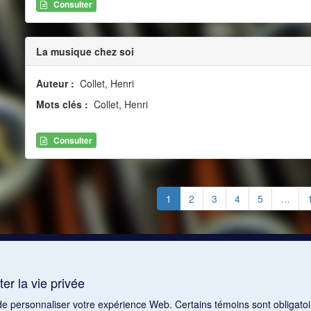
Consulter
La musique chez soi
Auteur :
Collet, Henri
Mots clés :
Collet, Henri
Consulter
1
2
3
4
5
…
er la vie privée
 de personnaliser votre expérience Web. Certains témoins sont obligatoi