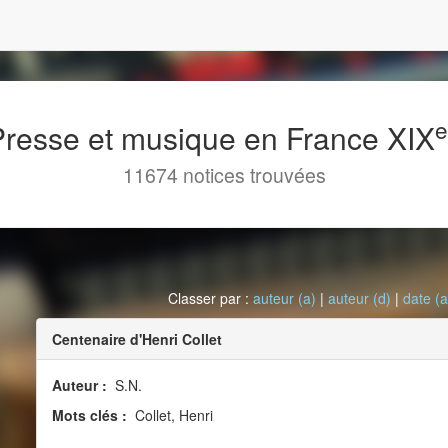
 Presse et musique en France XIX
11674 notices trouvées
Classer par :
auteur (a)
|
auteur (d)
|
date (a
Centenaire d'Henri Collet
Auteur :
S.N.
Mots clés :
Collet, Henri