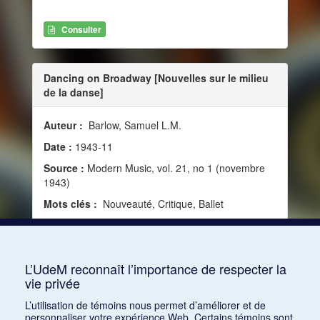
Consulter
Dancing on Broadway [Nouvelles sur le milieu
de la danse]
Auteur :
Barlow, Samuel L.M.
Date :
1943-11
Source :
Modern Music, vol. 21, no 1 (novembre
1943)
Mots clés :
Nouveauté, Critique, Ballet
Consulter
L’UdeM reconnaît l’importance de respecter la
vie privée
1
2
3
4
5
…
1168
L’utilisation de témoins nous permet d’améliorer et de
personnaliser votre expérience Web. Certains témoins sont