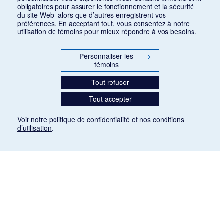
obligatoires pour assurer le fonctionnement et la sécurité
du site Web, alors que d’autres enregistrent vos
préférences. En acceptant tout, vous consentez à notre
utilisation de témoins pour mieux répondre à vos besoins.
Personnaliser les
>
témoins
Tout refuser
Tout accepter
Voir notre
politique de confidentialité
et nos
conditions
d’utilisation
.
Mention légale
Les articles de presse reproduits dans la banque de données sont libres de droits. Leur
diffusion dans la banque de données est non commerciale et respecte les critères