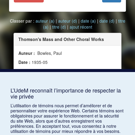
Classer par :
auteur (a)
|
auteur (d)
|
date (a)
|
date (d)
|
titre
(a)
|
titre (d)
|
ajout récent
Thomson's Mass and Other Choral Works
Auteur :
Bowles, Paul
Date :
1935-05
Source :
Modern Music, vol. 12, no 4 (mai 1935)
Mots clés :
Critique, Programmes, Dessoff Choirs,
Adesdi Chorus, A Cappella Singers, Town Hall
L’UdeM reconnaît l’importance de respecter la
vie privée
Consulter
L’utilisation de témoins nous permet d’améliorer et de
personnaliser votre expérience Web. Certains témoins sont
obligatoires pour assurer le fonctionnement et la sécurité
du site Web, alors que d’autres enregistrent vos
préférences. En acceptant tout, vous consentez à notre
utilisation de témoins pour mieux répondre à vos besoins.