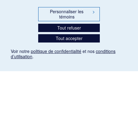
Personnaliser les
>
témoins
Tout refuser
Tout accepter
Voir notre
politique de confidentialité
et nos
conditions
d’utilisation
.
Mention légale
Les articles de presse reproduits dans la banque de données sont libres de droits. Leur
diffusion dans la banque de données est non commerciale et respecte les critères
d'utilisation équitable aux fins de recherche ainsi qu'établie par la Loi sur le droit d'auteur
du Canada (L.R.C. (1985), ch. C-42:
http://laws-lois.justice.gc.ca/fra/lois/C-42/page-
9.html#h-26
). Les PDF des articles des revues suivantes ont été téléchargés (sauf
quelques exceptions) de Gallica: Le Ménestrel, La Musique pendant la guerre, La Tribune
de Saint-Gervais, Le Mercure de France, La Revue politique et littéraire «Revue bleue».