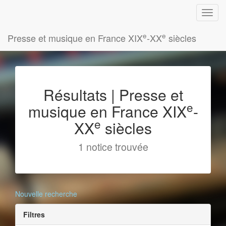
e
e
Presse et musique en France XIX
-XX
siècles
Résultats | Presse et
e
musique en France XIX
-
e
XX
siècles
1 notice trouvée
Nouvelle recherche
Filtres