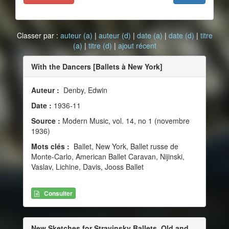
Classer par :
auteur (a)
|
auteur (d)
|
date (a)
|
date (d)
|
titre
(a)
|
titre (d)
|
ajout récent
With the Dancers [Ballets à New York]
Auteur :
Denby, Edwin
Date :
1936-11
Source :
Modern Music, vol. 14, no 1 (novembre
1936)
Mots clés :
Ballet, New York, Ballet russe de
Monte-Carlo, American Ballet Caravan, Nijinski,
Vaslav, Lichine, Davis, Jooss Ballet
Consulter
New Sketches for Stravinsky Ballets, Old and