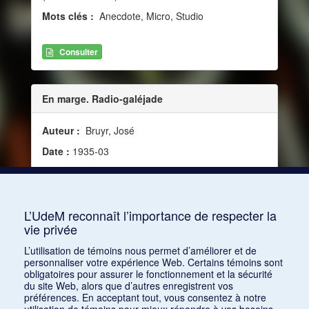
Mots clés :
Anecdote, Micro, Studio
Consulter
En marge. Radio-galéjade
Auteur :
Bruyr, José
Date :
1935-03
Source :
La Revue musicale, vol. 16, no 154 [154]
(mars 1935)
Mots clés :
Commentateur, Anecdote
L’UdeM reconnaît l’importance de respecter la
vie privée
Consulter
L’utilisation de témoins nous permet d’améliorer et de
personnaliser votre expérience Web. Certains témoins sont
obligatoires pour assurer le fonctionnement et la sécurité
du site Web, alors que d’autres enregistrent vos
préférences. En acceptant tout, vous consentez à notre
utilisation de témoins pour mieux répondre à vos besoins.