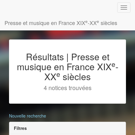
e
e
Presse et musique en France XIX
-XX
siècles
Résultats | Presse et
e
musique en France XIX
-
e
XX
siècles
4 notices trouvées
Nouvelle recherche
Filtres