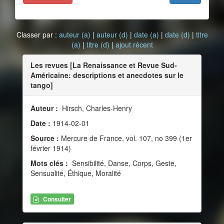
Classer par :
auteur (a)
|
auteur (d)
|
date (a)
|
date (d)
|
titre
(a)
|
titre (d)
|
ajout récent
Les revues [La Renaissance et Revue Sud-
Américaine: descriptions et anecdotes sur le
tango]
Auteur :
Hirsch, Charles-Henry
Date :
1914-02-01
Source :
Mercure de France, vol. 107, no 399 (1er
février 1914)
Mots clés :
Sensibilité, Danse, Corps, Geste,
Sensualité, Éthique, Moralité
Consulter