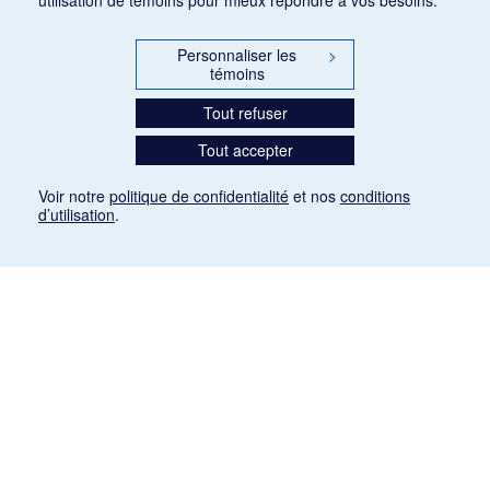
Personnaliser les
>
témoins
Tout refuser
Tout accepter
Voir notre
politique de confidentialité
et nos
conditions
d’utilisation
.
Mention légale
Les articles de presse reproduits dans la banque de données sont libres de droits. Leur
diffusion dans la banque de données est non commerciale et respecte les critères
d'utilisation équitable aux fins de recherche ainsi qu'établie par la Loi sur le droit d'auteur
du Canada (L.R.C. (1985), ch. C-42:
http://laws-lois.justice.gc.ca/fra/lois/C-42/page-
9.html#h-26
). Les PDF des articles des revues suivantes ont été téléchargés (sauf
quelques exceptions) de Gallica: Le Ménestrel, La Musique pendant la guerre, La Tribune