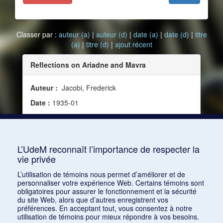
Classer par :
auteur (a)
|
auteur (d)
|
date (a)
|
date (d)
|
titre
(a)
|
titre (d)
|
ajout récent
Reflections on Ariadne and Mavra
Auteur :
Jacobi, Frederick
Date :
1935-01
Source :
Modern Music, vol. 12, no 2 (janvier
1935)
Mots clés :
Ariadne auf Naxos, Strauss, Richard
L’UdeM reconnaît l’importance de respecter la
vie privée
Consulter
L’utilisation de témoins nous permet d’améliorer et de
personnaliser votre expérience Web. Certains témoins sont
obligatoires pour assurer le fonctionnement et la sécurité
du site Web, alors que d’autres enregistrent vos
préférences. En acceptant tout, vous consentez à notre
utilisation de témoins pour mieux répondre à vos besoins.