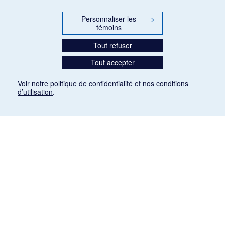
Personnaliser les
>
témoins
Tout refuser
Tout accepter
Voir notre
politique de confidentialité
et nos
conditions
d’utilisation
.
Mention légale
Les articles de presse reproduits dans la banque de données sont libres de droits. Leur
diffusion dans la banque de données est non commerciale et respecte les critères
d'utilisation équitable aux fins de recherche ainsi qu'établie par la Loi sur le droit d'auteur
du Canada (L.R.C. (1985), ch. C-42:
http://laws-lois.justice.gc.ca/fra/lois/C-42/page-
9.html#h-26
). Les PDF des articles des revues suivantes ont été téléchargés (sauf
quelques exceptions) de Gallica: Le Ménestrel, La Musique pendant la guerre, La Tribune
de Saint-Gervais, Le Mercure de France, La Revue politique et littéraire «Revue bleue».