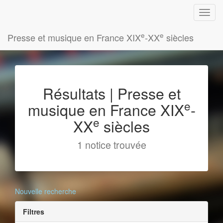
e
e
Presse et musique en France XIX
-XX
siècles
Résultats | Presse et
e
musique en France XIX
-
e
XX
siècles
1 notice trouvée
Nouvelle recherche
Filtres