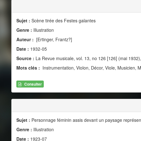
Sujet :
Scène tirée des Festes galantes
Genre :
Illustration
Auteur :
[Ertinger, Frantz?]
Date :
1932-05
Source :
La Revue musicale, vol. 13, no 126 [126] (mai 1932)
Mots clés :
Instrumentation, Violon, Décor, Viole, Musicien, M
Consulter
Sujet :
Personnage féminin assis devant un paysage représent
Genre :
Illustration
Date :
1923-07