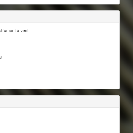
nstrument à vent
8