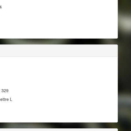
4
, 329
ettre L