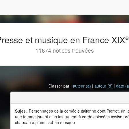
 Presse et musique en France XIX
11674 notices trouvées
Classer par :
auteur (a)
|
auteur (d)
|
date (a
Sujet :
Personnages de la comédie italienne dont Pierrot, un 
une femme jouant d'un instrument à cordes pincées assise prè
chapeau à plumes et un masque