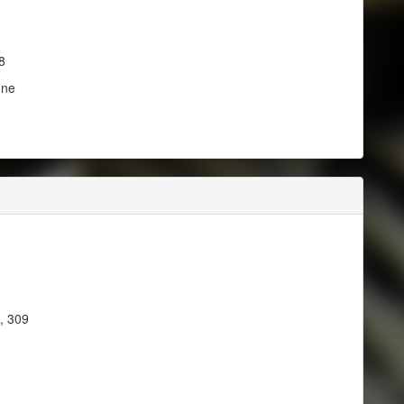
8
nne
, 309