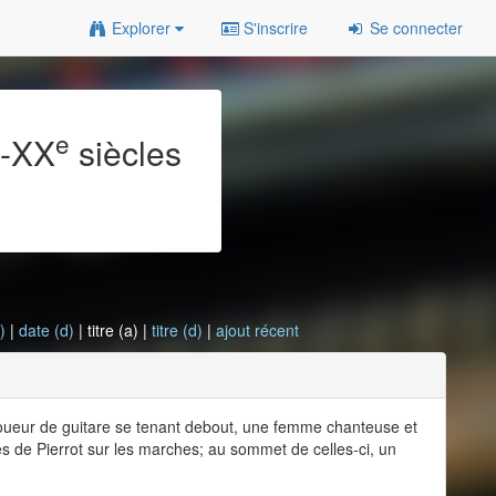
Explorer
S'inscrire
Se connecter
e
e
-XX
siècles
)
|
date (d)
| titre (a) |
titre (d)
|
ajout récent
joueur de guitare se tenant debout, une femme chanteuse et
s de Pierrot sur les marches; au sommet de celles-ci, un