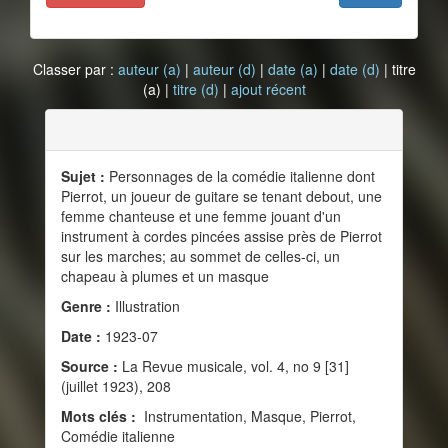
Classer par :
auteur (a)
|
auteur (d)
|
date (a)
|
date (d)
| titre
(a) |
titre (d)
|
ajout récent
Sujet :
Personnages de la comédie italienne dont
Pierrot, un joueur de guitare se tenant debout, une
femme chanteuse et une femme jouant d'un
instrument à cordes pincées assise près de Pierrot
sur les marches; au sommet de celles-ci, un
chapeau à plumes et un masque
Genre :
Illustration
Date :
1923-07
Source :
La Revue musicale, vol. 4, no 9 [31]
(juillet 1923), 208
Mots clés :
Instrumentation, Masque, Pierrot,
Comédie italienne