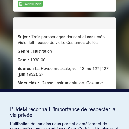
Consulter
Sujet :
Trois personnages dansant et costumés:
Viole, luth, basse de viole. Costumes étoilés
Genre :
Illustration
Date :
1932-06
Source :
La Revue musicale, vol. 13, no 127 [127]
(juin 1932), 24
Mots clés :
Danse, Instrumentation, Costume
Consulter
L’UdeM reconnaît l’importance de respecter la
vie privée
1
2
3
4
5
…
1168
L’utilisation de témoins nous permet d’améliorer et de
personnaliser votre expérience Web. Certains témoins sont