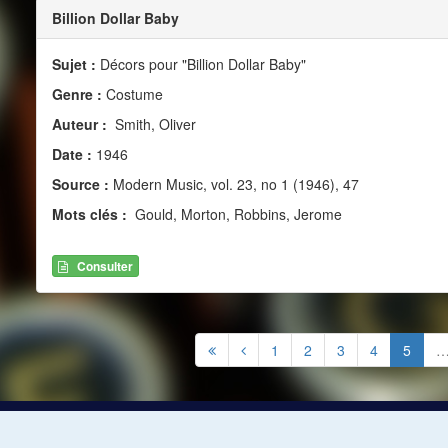
Billion Dollar Baby
Sujet :
Décors pour "Billion Dollar Baby"
Genre :
Costume
Auteur :
Smith, Oliver
Date :
1946
Source :
Modern Music, vol. 23, no 1 (1946), 47
Mots clés :
Gould, Morton, Robbins, Jerome
Consulter
1
2
3
4
5