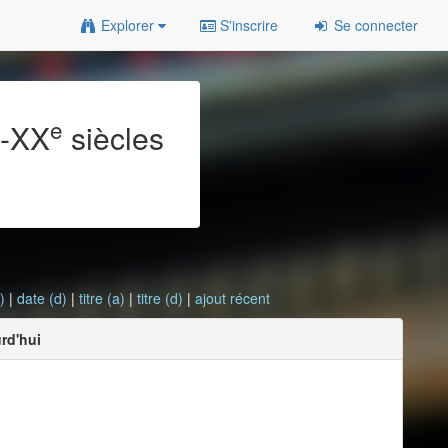
Explorer
S'inscrire
Se connecter
e
e
-XX
siècles
)
|
date (d)
|
titre (a)
|
titre (d)
|
ajout récent
urd'hui