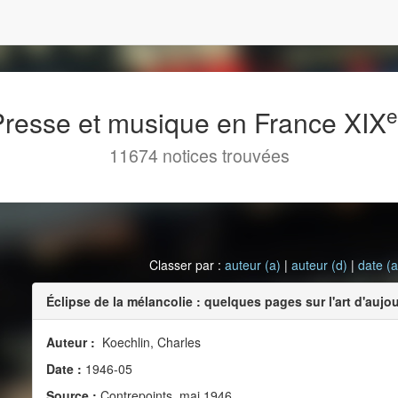
 Presse et musique en France XIX
11674 notices trouvées
Classer par :
auteur (a)
|
auteur (d)
|
date (a
Éclipse de la mélancolie : quelques pages sur l'art d'aujo
Auteur :
Koechlin, Charles
Date :
1946-05
Source :
Contrepoints, mai 1946