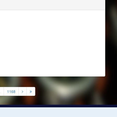
…
1168