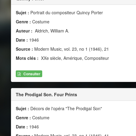
Sujet :
Portrait du compositeur Quincy Porter
Genre :
Costume
Auteur :
Aldrich, William A.
Date :
1946
Source :
Modern Music, vol. 23, no 1 (1946), 21
Mots clés :
XXe siècle, Amérique, Compositeur
Consulter
The Prodigal Son. Four Prints
Sujet :
Décors de l'opéra "The Prodigal Son"
Genre :
Costume
Date :
1946
Source :
Modern Music, vol. 23, no 1 (1946), 41