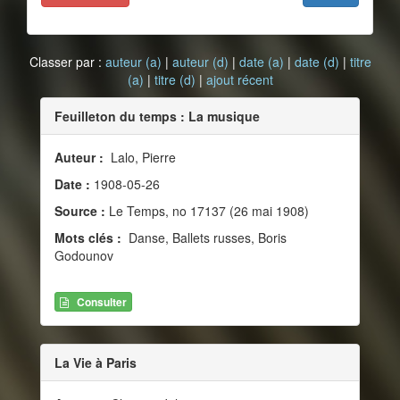
Classer par :
auteur (a)
|
auteur (d)
|
date (a)
|
date (d)
|
titre
(a)
|
titre (d)
|
ajout récent
Feuilleton du temps : La musique
Auteur :
Lalo, Pierre
Date :
1908-05-26
Source :
Le Temps, no 17137 (26 mai 1908)
Mots clés :
Danse, Ballets russes, Boris
Godounov
Consulter
La Vie à Paris