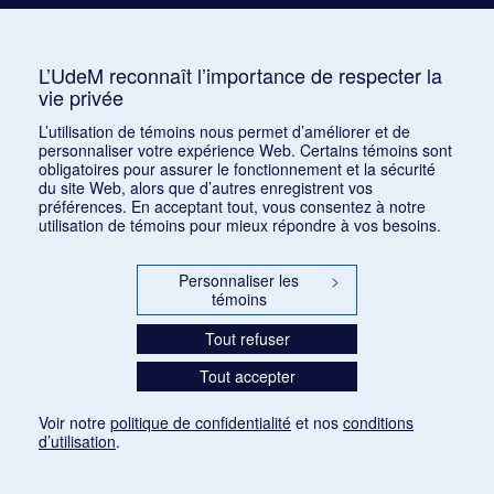
Consulter
L’UdeM reconnaît l’importance de respecter la
vie privée
1
2
3
4
5
…
15
L’utilisation de témoins nous permet d’améliorer et de
personnaliser votre expérience Web. Certains témoins sont
obligatoires pour assurer le fonctionnement et la sécurité
du site Web, alors que d’autres enregistrent vos
préférences. En acceptant tout, vous consentez à notre
utilisation de témoins pour mieux répondre à vos besoins.
Personnaliser les
>
témoins
Tout refuser
Tout accepter
Voir notre
politique de confidentialité
et nos
conditions
d’utilisation
.