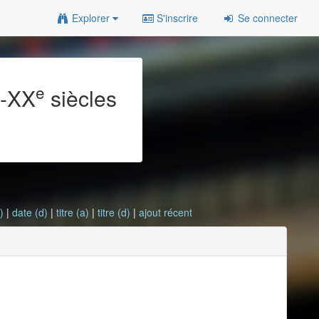
Explorer
S'inscrire
Se connecter
e
e
-XX
siècles
)
|
date (d)
|
titre (a)
|
titre (d)
|
ajout récent