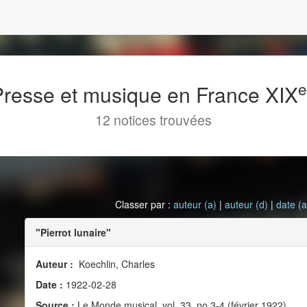
 Presse et musique en France XIX
12 notices trouvées
Classer par :
auteur (a)
|
auteur (d)
|
date (a
"Pierrot lunaire"
Auteur :
Koechlin, Charles
Date :
1922-02-28
Source :
Le Monde musical, vol. 33, no 3-4 (février 1922)