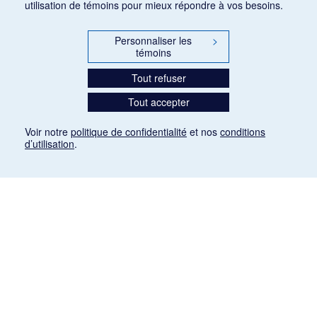
utilisation de témoins pour mieux répondre à vos besoins.
Personnaliser les
>
témoins
Tout refuser
Tout accepter
Voir notre
politique de confidentialité
et nos
conditions
d’utilisation
.
Mention légale
Les articles de presse reproduits dans la banque de données sont libres de droits. Leur
diffusion dans la banque de données est non commerciale et respecte les critères
d'utilisation équitable aux fins de recherche ainsi qu'établie par la Loi sur le droit d'auteur
du Canada (L.R.C. (1985), ch. C-42:
http://laws-lois.justice.gc.ca/fra/lois/C-42/page-
9.html#h-26
). Les PDF des articles des revues suivantes ont été téléchargés (sauf