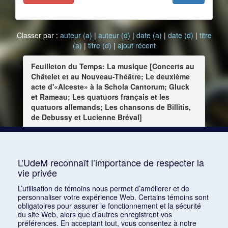
Classer par :
auteur (a)
|
auteur (d)
|
date (a)
|
date (d)
|
titre
(a)
|
titre (d)
|
ajout récent
Feuilleton du Temps: La musique [Concerts au
Châtelet et au Nouveau-Théâtre; Le deuxième
acte d'«Alceste» à la Schola Cantorum; Gluck
et Rameau; Les quatuors français et les
quatuors allemands; Les chansons de Billitis,
de Debussy et Lucienne Bréval]
Date :
1903-03-31
Source :
1903-03-31
L’UdeM reconnaît l’importance de respecter la
vie privée
Consulter
L’utilisation de témoins nous permet d’améliorer et de
personnaliser votre expérience Web. Certains témoins sont
obligatoires pour assurer le fonctionnement et la sécurité
du site Web, alors que d’autres enregistrent vos
préférences. En acceptant tout, vous consentez à notre