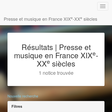
e
e
Presse et musique en France XIX
-XX
siècles
Résultats | Presse et
e
musique en France XIX
-
e
XX
siècles
1 notice trouvée
Nouvelle recherche
Filtres