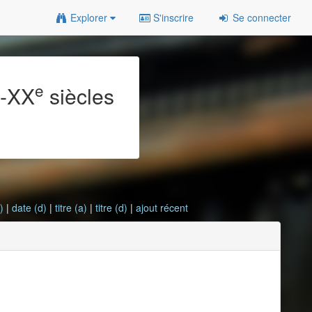
Explorer
S'inscrire
Se connecter
e
e
-XX
siècles
)
|
date (d)
|
titre (a)
|
titre (d)
|
ajout récent