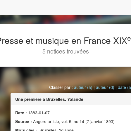
 Presse et musique en France XIX
5 notices trouvées
Classer par :
auteur (a)
|
auteur (d)
|
date (a
Une première à Bruxelles. Yolande
Date :
1883-01-07
Source :
Angers-artiste, vol. 5, no 14 (7 janvier 1893)
Mots clés :
Bruxelles, Yolande