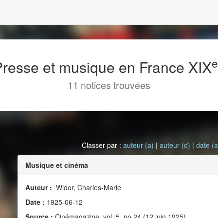
 Presse et musique en France XIX
11 notices trouvées
Classer par :
auteur (a)
|
auteur (d)
|
date (a
Musique et cinéma
Auteur :
Widor, Charles-Marie
Date :
1925-06-12
Source :
Cinémagazine, vol. 5, no 24 (12 juin 1925)