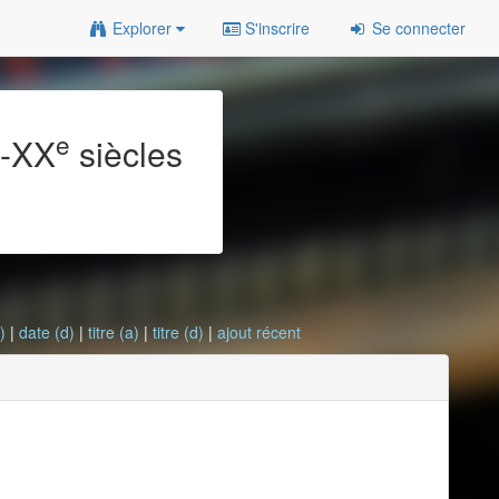
Explorer
S'inscrire
Se connecter
e
e
-XX
siècles
)
|
date (d)
|
titre (a)
|
titre (d)
|
ajout récent