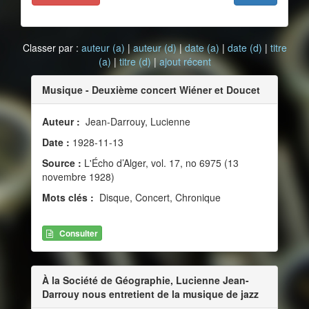
Classer par :
auteur (a)
|
auteur (d)
|
date (a)
|
date (d)
|
titre
(a)
|
titre (d)
|
ajout récent
Musique - Deuxième concert Wiéner et Doucet
Auteur :
Jean-Darrouy, Lucienne
Date :
1928-11-13
Source :
L'Écho d’Alger, vol. 17, no 6975 (13
novembre 1928)
Mots clés :
Disque, Concert, Chronique
Consulter
À la Société de Géographie, Lucienne Jean-
Darrouy nous entretient de la musique de jazz