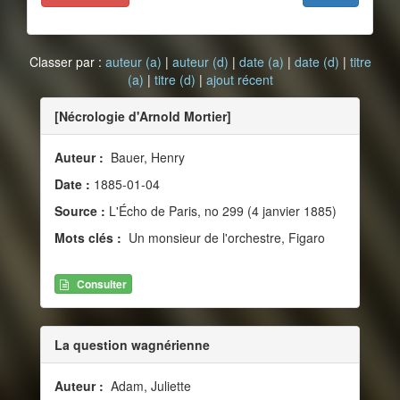
Classer par :
auteur (a)
|
auteur (d)
|
date (a)
|
date (d)
|
titre
(a)
|
titre (d)
|
ajout récent
[Nécrologie d'Arnold Mortier]
Auteur :
Bauer, Henry
Date :
1885-01-04
Source :
L'Écho de Paris, no 299 (4 janvier 1885)
Mots clés :
Un monsieur de l'orchestre, Figaro
Consulter
La question wagnérienne
Auteur :
Adam, Juliette