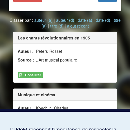
Classer par :
auteur (a)
|
auteur (d)
|
date (a)
|
date (d)
|
titre
(a)
|
titre (d)
|
ajout récent
Les chants révolutionnaires en 1905
Auteur :
Peters-Rosset
Source :
L'Art musical populaire
Consulter
Musique et cinéma
Auteur :
Koechlin, Charles
Date :
1938-05
Source :
L'Art musical populaire (mai 1938)
L’UdeM reconnaît l’importance de respecter la