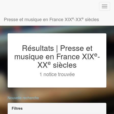
e
e
Presse et musique en France XIX
-XX
siècles
Résultats | Presse et
e
musique en France XIX
-
e
XX
siècles
1 notice trouvée
Nouvelle recherche
Filtres