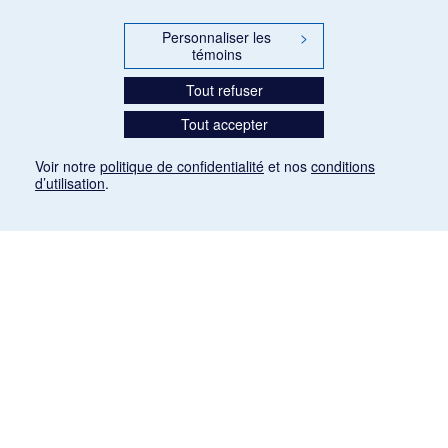
Personnaliser les
>
témoins
Tout refuser
Tout accepter
Voir notre
politique de confidentialité
et nos
conditions
d’utilisation
.
Mention légale
Les articles de presse reproduits dans la banque de données sont libres de droits. Leur
diffusion dans la banque de données est non commerciale et respecte les critères
d'utilisation équitable aux fins de recherche ainsi qu'établie par la Loi sur le droit d'auteur
du Canada (L.R.C. (1985), ch. C-42:
http://laws-lois.justice.gc.ca/fra/lois/C-42/page-
9.html#h-26
). Les PDF des articles des revues suivantes ont été téléchargés (sauf
quelques exceptions) de Gallica: Le Ménestrel, La Musique pendant la guerre, La Tribune
de Saint-Gervais, Le Mercure de France, La Revue politique et littéraire «Revue bleue».