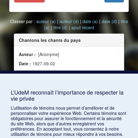
Classer par :
auteur (a)
|
auteur (d)
|
date (a)
|
date (d)
|
titre
(a)
|
titre (d)
|
ajout récent
Chantons les chants du pays
Auteur :
[Anonyme]
Date :
1927-09-02
Source :
L'Avenir du Nord, vol. 31, no 35 (2
septembre 1927)
Mots clés :
Définition
L’UdeM reconnaît l’importance de respecter la
vie privée
Consulter
L’utilisation de témoins nous permet d’améliorer et de
personnaliser votre expérience Web. Certains témoins sont
obligatoires pour assurer le fonctionnement et la sécurité
du site Web, alors que d’autres enregistrent vos
préférences. En acceptant tout, vous consentez à notre
utilisation de témoins pour mieux répondre à vos besoins.