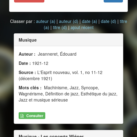
Classer par :
auteur (a)
|
auteur (d)
|
date (a)
|
date (d)
|
titre
(a)
|
titre (d)
|
ajout récent
Musique
Auteur :
Jeanneret, Édouard
Date :
1921-12
Source :
L'Esprit nouveau, vol. 1, no 11-12
(décembre 1921)
Mots clés :
Machinisme, Jazz, Syncope,
Wagnérisme, Définition de jazz, Esthétique du jazz,
Jazz et musique sérieuse
Consulter
Musique - Les concerts Wiéner