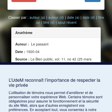
Classer par :
auteur (a)
|
auteur (d)
|
date (a)
|
date (d)
|
titre
(a)
|
titre (d)
|
ajout récent
Anathème
Auteur :
Le passant
Date :
1920-04
Source :
Le Bien public, vol. 11, no 42 (25 mars
1920)
Mots clés :
Jazz, Cacophonie, Définition de jazz,
Tintamarre
L’UdeM reconnaît l’importance de respecter la
vie privée
Consulter
L’utilisation de témoins nous permet d’améliorer et de
personnaliser votre expérience Web. Certains témoins sont
obligatoires pour assurer le fonctionnement et la sécurité
du site Web, alors que d’autres enregistrent vos
préférences. En acceptant tout, vous consentez à notre