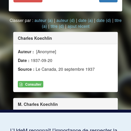
Classer par :
auteur (a)
|
auteur (d)
|
date (a)
|
date (d)
|
titre
(a)
|
titre (d)
|
ajout récent
Charles Koechlin
Auteur :
[Anonyme]
Date :
1937-09-20
Source :
Le Canada, 20 septembre 1937
Consulter
M. Charles Koechlin
Date :
1937-09-22
Source :
Le Canada, 22 septembre 1937
L’UdeM reconnaît l’importance de respecter la