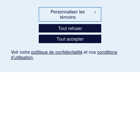
Personnaliser les
>
témoins
Tout refuser
Tout accepter
Voir notre
politique de confidentialité
et nos
conditions
d’utilisation
.
Mention légale
Les articles de presse reproduits dans la banque de données sont libres de droits. Leur
diffusion dans la banque de données est non commerciale et respecte les critères
d'utilisation équitable aux fins de recherche ainsi qu'établie par la Loi sur le droit d'auteur
du Canada (L.R.C. (1985), ch. C-42:
http://laws-lois.justice.gc.ca/fra/lois/C-42/page-
9.html#h-26
). Les PDF des articles des revues suivantes ont été téléchargés (sauf
quelques exceptions) de Gallica: Le Ménestrel, La Musique pendant la guerre, La Tribune
de Saint-Gervais, Le Mercure de France, La Revue politique et littéraire «Revue bleue».