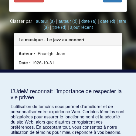
Classer par :
auteur (a)
|
auteur (d)
|
date (a)
|
date (d)
|
titre
(a)
|
titre (d)
|
ajout récent
La musique - Le jazz au concert
Auteur :
Poueigh, Jean
Date :
1926-10-31
Source :
Le Carnet de la semaine, vol. 12, no 595
(31 octobre 1926)
Mots clés :
Disque, Concert, Chronique
L’UdeM reconnaît l’importance de respecter la
vie privée
Consulter
L’utilisation de témoins nous permet d’améliorer et de
personnaliser votre expérience Web. Certains témoins sont
obligatoires pour assurer le fonctionnement et la sécurité
du site Web, alors que d’autres enregistrent vos
préférences. En acceptant tout, vous consentez à notre
utilisation de témoins pour mieux répondre à vos besoins.