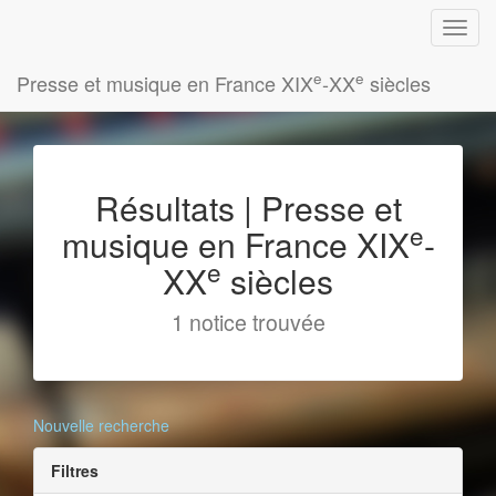
e
e
Presse et musique en France XIX
-XX
siècles
Résultats | Presse et
e
musique en France XIX
-
e
XX
siècles
1 notice trouvée
Nouvelle recherche
Filtres