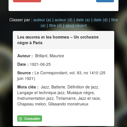
Classer par :
auteur (a)
|
auteur (d)
|
date (a)
|
date (d)
|
titre
(a)
|
titre (d)
|
ajout récent
Les œuvres et les hommes – Un orchestre
nègre à Paris
Auteur :
Brillant, Maurice
Date :
1921-06-25
Source :
Le Correspondant, vol. 93, no 1410 (25
juin 1921)
Mots clés :
Jazz, Batterie, Définition de jazz,
Langage et technique jazz, Musique nègre,
Instrumentation jazz, Tintamarre, Jazz et race,
Chapeau melon, Glissando monstrueux
Consulter