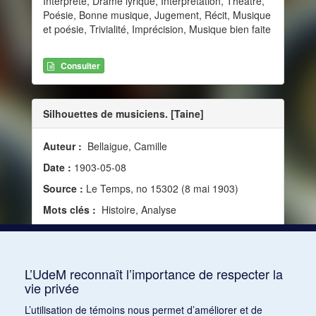
Interprète, Drame lyrique, Interprétation, Théâtre,
Poésie, Bonne musique, Jugement, Récit, Musique
et poésie, Trivialité, Imprécision, Musique bien faite
Consulter
Silhouettes de musiciens. [Taine]
Auteur :
Bellaigue, Camille
Date :
1903-05-08
Source :
Le Temps, no 15302 (8 mai 1903)
Mots clés :
Histoire, Analyse
Consulter
L’UdeM reconnaît l’importance de respecter la
vie privée
1
2
3
4
5
6
7
8
9
10
L’utilisation de témoins nous permet d’améliorer et de