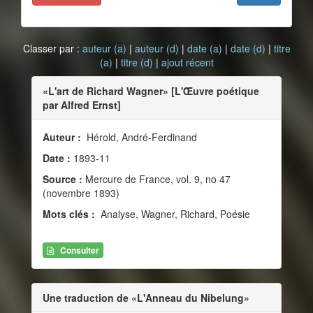
Classer par :
auteur (a)
|
auteur (d)
|
date (a)
|
date (d)
|
titre
(a)
|
titre (d)
|
ajout récent
«L'art de Richard Wagner» [L'Œuvre poétique
par Alfred Ernst]
Auteur :
Hérold, André-Ferdinand
Date :
1893-11
Source :
Mercure de France, vol. 9, no 47
(novembre 1893)
Mots clés :
Analyse, Wagner, Richard, Poésie
Consulter
Une traduction de «L'Anneau du Nibelung»