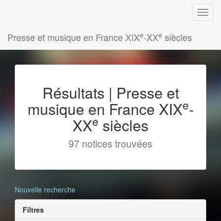
e
e
Presse et musique en France XIX
-XX
siècles
Résultats | Presse et
e
musique en France XIX
-
e
XX
siècles
97 notices trouvées
Nouvelle recherche
Filtres