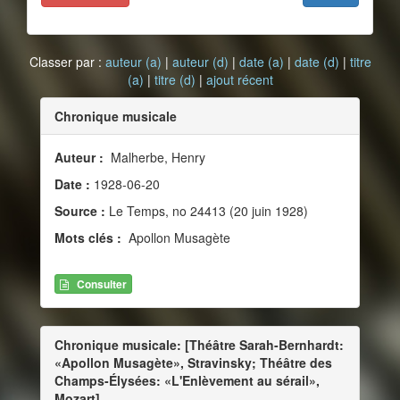
Classer par :
auteur (a)
|
auteur (d)
|
date (a)
|
date (d)
|
titre
(a)
|
titre (d)
|
ajout récent
Chronique musicale
Auteur :
Malherbe, Henry
Date :
1928-06-20
Source :
Le Temps, no 24413 (20 juin 1928)
Mots clés :
Apollon Musagète
Consulter
Chronique musicale: [Théâtre Sarah-Bernhardt:
«Apollon Musagète», Stravinsky; Théâtre des
Champs-Élysées: «L'Enlèvement au sérail»,
Mozart]