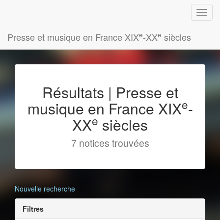
e
e
Presse et musique en France XIX
-XX
siècles
Résultats | Presse et
e
musique en France XIX
-
e
XX
siècles
7 notices trouvées
Nouvelle recherche
Filtres