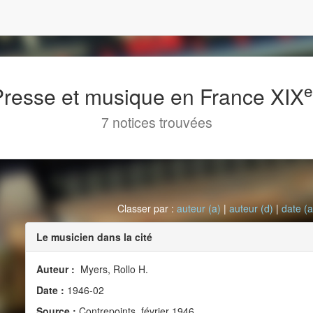
 Presse et musique en France XIX
7 notices trouvées
Classer par :
auteur (a)
|
auteur (d)
|
date (a
Le musicien dans la cité
Auteur :
Myers, Rollo H.
Date :
1946-02
Source :
Contrepoints, février 1946