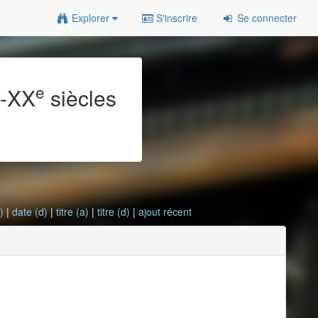
Explorer
S'inscrire
Se connecter
e
e
-XX
siècles
)
|
date (d)
|
titre (a)
|
titre (d)
|
ajout récent